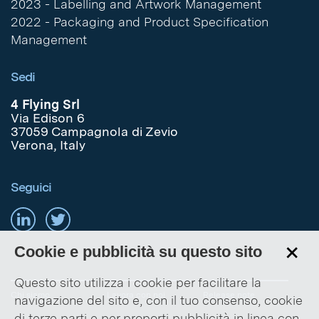
2023 - Labelling and Artwork Management
2022 - Packaging and Product Specification
Management
Sedi
4 Flying Srl
Via Edison 6
37059 Campagnola di Zevio
Verona, Italy
Seguici
+
Cookie e pubblicità su questo sito
Questo sito utilizza i cookie per facilitare la
Chi siamo
Lavora con noi
Release note
navigazione del sito e, con il tuo consenso, cookie
di terze parti e per proporti pubblicità in linea con