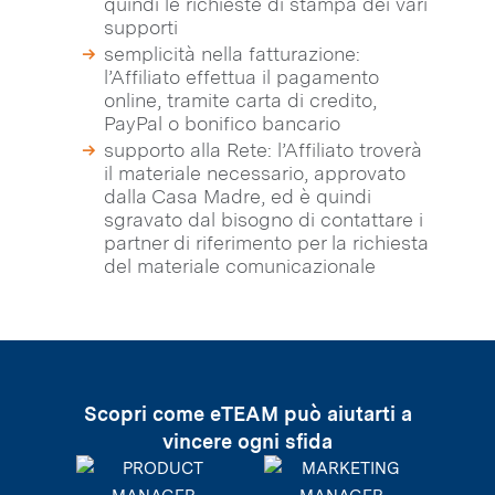
quindi le richieste di stampa dei vari
supporti
semplicità nella fatturazione:
l’Affiliato effettua il pagamento
online, tramite carta di credito,
PayPal o bonifico bancario
supporto alla Rete: l’Affiliato troverà
il materiale necessario, approvato
dalla Casa Madre, ed è quindi
sgravato dal bisogno di contattare i
partner di riferimento per la richiesta
del materiale comunicazionale
Scopri come eTEAM può aiutarti a
vincere ogni sfida