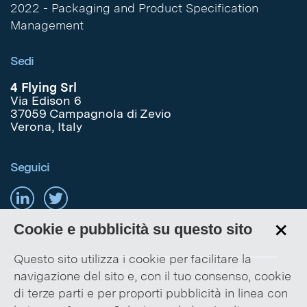
2022 - Packaging and Product Specification
Management
Sedi
4 Flying Srl
Via Edison 6
37059 Campagnola di Zevio
Verona, Italy
Seguici
+
Cookie e pubblicità su questo sito
Questo sito utilizza i cookie per facilitare la
Chi siamo
Lavora con noi
Release note
navigazione del sito e, con il tuo consenso, cookie
di terze parti e per proporti pubblicità in linea con