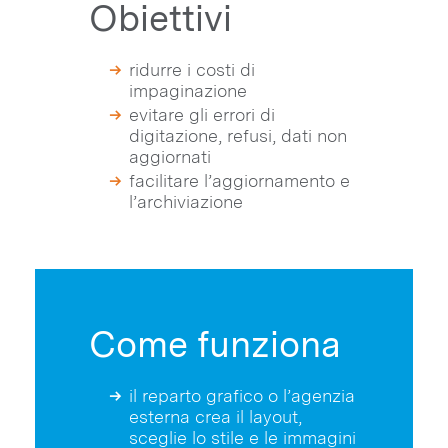
Obiettivi
ridurre i costi di
impaginazione
evitare gli errori di
digitazione, refusi, dati non
aggiornati
facilitare l’aggiornamento e
l’archiviazione
Come funziona
il reparto grafico o l’agenzia
esterna crea il layout,
sceglie lo stile e le immagini