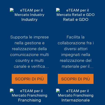
Industry
Retail e GDO
Supporta le imprese
Facilita la
nella gestione e
collaborazione fra i
realizzazione della
diversi attori
comunicazione multi
impegnati nella
country e multi
realizzazione del
canale e verifica
materiale per il
l'efficacia di ogni
punto vendita:
azione di marketing.
buyer, marketing e
SCOPRI DI PIÙ
SCOPRI DI PIÙ
reparto grafico.
Franchising
Internazionale