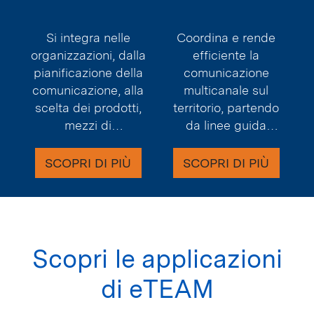
Si integra nelle
Coordina e rende
organizzazioni, dalla
efficiente la
pianificazione della
comunicazione
comunicazione, alla
multicanale sul
scelta dei prodotti,
territorio, partendo
mezzi di
da linee guida
comunicazione e
approvate a livello
strategie di
centrale.
SCOPRI DI PIÙ
SCOPRI DI PIÙ
fidelizzazione.
Scopri le applicazioni
di eTEAM