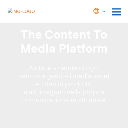
The Content To
Media Platform
Aiuta le aziende di ogni
settore a gestire i media asset
e i dati di prodotto
e ad integrarli nella propria
comunicazione multicanale